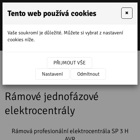
Tento web používá cookies
×
Vaše soukromí je důležité. Můžete si vybrat z nastavení
MENU
cookies níže.
Úvodní stránka
»
Prodej a servis stavebních strojů
PŘIJMOUT VŠE
»
HONDA zahradní a stavební technika
»
Elektrocentrály
Nastavení
»
Jednofázové elektrocentrály
Odmítnout
»
Rámové jednofázové elektrocentrály
Rámové jednofázové
elektrocentrály
Rámová profesionální elektrocentrála SP 3 H
AVR