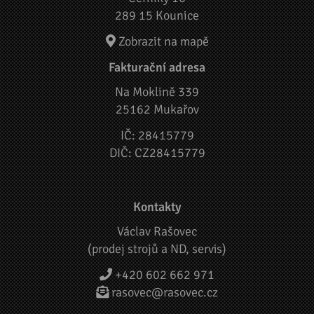
289 15 Kounice
Zobrazit na mapě
Fakturační adresa
Na Moklině 339
25162 Mukařov
IČ: 28415779
DIČ: CZ28415779
Kontakty
Václav Rašovec
(prodej strojů a ND, servis)
+420 602 662 971
rasovec@rasovec.cz