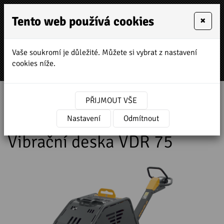
Tento web používá cookies
×
Vaše soukromí je důležité. Můžete si vybrat z nastavení
MENU
cookies níže.
Úvodní stránka
»
Prodej a servis stavebních strojů
PŘIJMOUT VŠE
»
NTC stavební technika
»
Vibrační desky
»
Reverzní
»
Řada Queen
Nastavení
»
Odmítnout
Vibrační deska VDR 75
Vibrační deska VDR 75