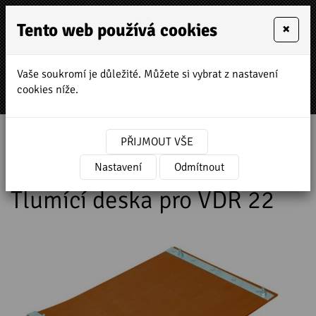
Tento web používá cookies
×
Vaše soukromí je důležité. Můžete si vybrat z nastavení
MENU
cookies níže.
Úvodní stránka
»
Prodej a servis stavebních strojů
PŘIJMOUT VŠE
»
NTC stavební technika
»
Příslušenství
k vibrační technice
Nastavení
»
Tlumící deska pro VDR 22
Odmítnout
Tlumící deska pro VDR 22