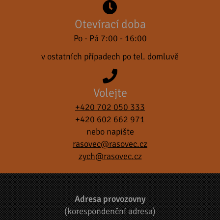
Otevírací doba
Po - Pá 7:00 - 16:00
v ostatních případech po tel. domluvě
Volejte
+420 702 050 333
+420 602 662 971
nebo napište
rasovec@rasovec.cz
zych@rasovec.cz
Adresa provozovny
(korespondenční adresa)