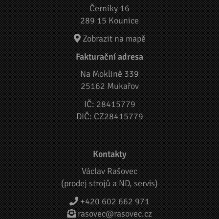
Černíky 16
289 15 Kounice
Zobrazit na mapě
Fakturační adresa
Na Moklině 339
25162 Mukařov
IČ: 28415779
DIČ: CZ28415779
Kontakty
Václav Rašovec
(prodej strojů a ND, servis)
+420 602 662 971
rasovec@rasovec.cz