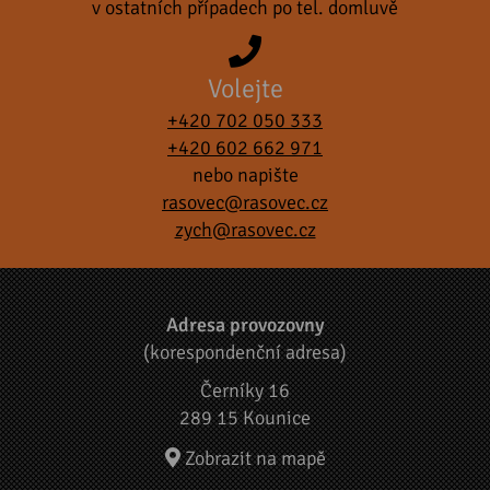
v ostatních případech po tel. domluvě
Volejte
+420 702 050 333
+420 602 662 971
nebo napište
rasovec@rasovec.cz
zych@rasovec.cz
Adresa provozovny
(korespondenční adresa)
Černíky 16
289 15 Kounice
Zobrazit na mapě