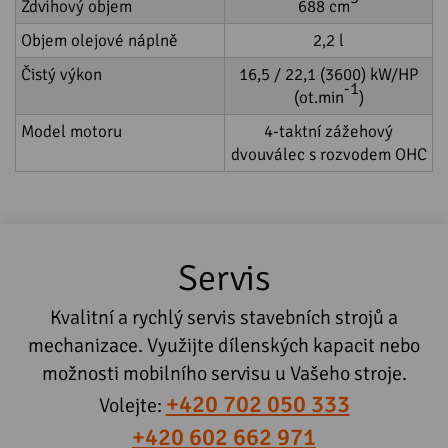
Zdvihový objem
688 cm
Objem olejové náplně
2,2 l
Čistý výkon
16,5 / 22,1 (3600) kW/HP
-1
(ot.min
)
Model motoru
4-taktní zážehový
dvouválec s rozvodem OHC
Servis
Kvalitní a rychlý servis stavebních strojů a
mechanizace. Využijte dílenských kapacit nebo
možnosti mobilního servisu u Vašeho stroje.
+420 702 050 333
Volejte:
+420 602 662 971