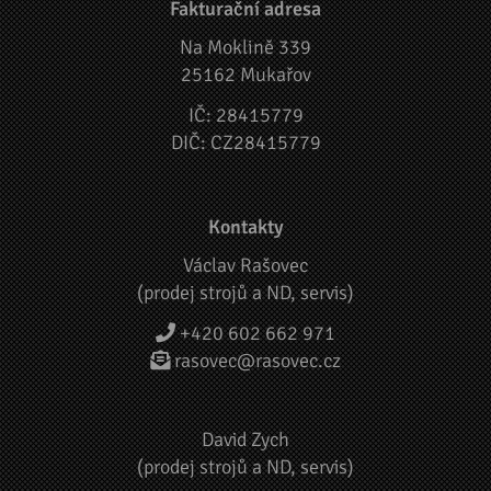
Fakturační adresa
Na Moklině 339
25162 Mukařov
IČ: 28415779
DIČ: CZ28415779
Kontakty
Václav Rašovec
(prodej strojů a ND, servis)
+420 602 662 971
rasovec@rasovec.cz
David Zych
(prodej strojů a ND, servis)