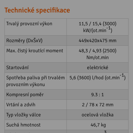
Technické specifikace
Trvalý provozní výkon
11,5 / 15,4 (3000)
-1
kW/(ot.min
)
Rozměry (DxŠxV)
449x420x475 mm
Max. čistý kroutící moment
48,3 / 4,93 (2500)
Nm/ot.min
Startování
elektrické
-1
Spotřeba paliva při trvalém
5,6 (3600) l/hod (ot.min
)
provozním výkonu
Kompresní poměr
9.3 : 1
Vrtání a zdvih
2 / 78 x 72 mm
Typ vložky válce
ocelová vložka
Suchá hmotnost
46,7 kg
3