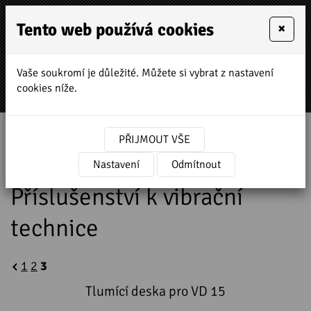
Tento web používá cookies
×
Vaše soukromí je důležité. Můžete si vybrat z nastavení
MENU
cookies níže.
Úvodní stránka
»
Prodej a servis stavebních strojů
PŘIJMOUT VŠE
»
NTC stavební technika
»
Příslušenství
k vibrační technice
Nastavení
Odmítnout
Příslušenství k vibrační
technice
1
2
3
Tlumící deska pro VD 15