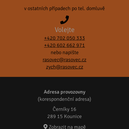
v ostatních případech po tel. domluvě
Volejte
+420 702 050 333
+420 602 662 971
nebo napište
rasovec@rasovec.cz
zych@rasovec.cz
Adresa provozovny
(korespondenční adresa)
Černíky 16
289 15 Kounice
Zobrazit na mapě