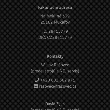
Fakturační adresa
Na Moklině 339
25162 Mukařov
IČ: 28415779
DIČ: CZ28415779
Kontakty
Václav Rašovec
(prodej strojů a ND, servis)
+420 602 662 971
rasovec@rasovec.cz
David Zych