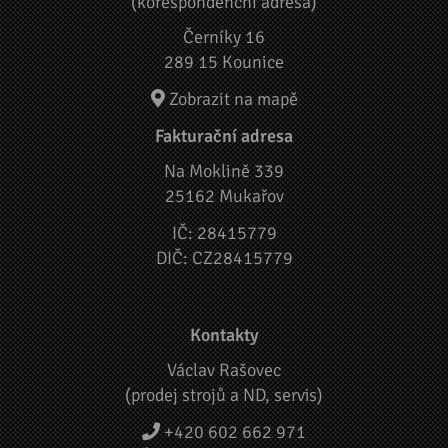
(korespondenční adresa)
Černíky 16
289 15 Kounice
Zobrazit na mapě
Fakturační adresa
Na Moklině 339
25162 Mukařov
IČ: 28415779
DIČ: CZ28415779
Kontakty
Václav Rašovec
(prodej strojů a ND, servis)
+420 602 662 971