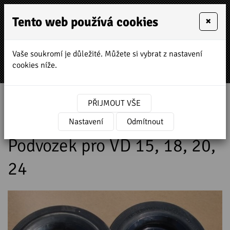
Tento web používá cookies
×
Vaše soukromí je důležité. Můžete si vybrat z nastavení
MENU
cookies níže.
Úvodní stránka
»
Prodej a servis stavebních strojů
PŘIJMOUT VŠE
»
NTC stavební technika
»
Příslušenství
k vibrační technice
Nastavení
»
Podvozek pro VD 15, 18, 20, 24
Odmítnout
Podvozek pro VD 15, 18, 20,
24