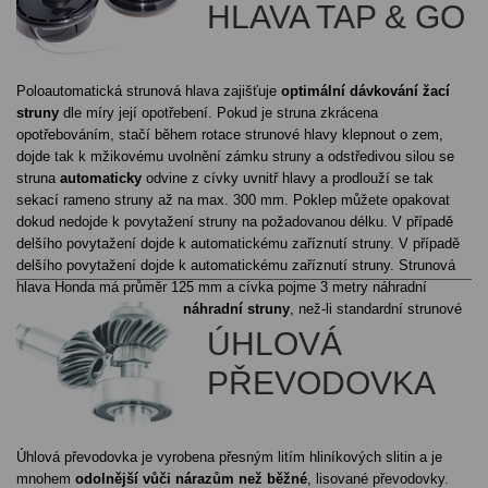
HLAVA TAP & GO
Poloautomatická strunová hlava zajišťuje
optimální dávkování žací
struny
dle míry její opotřebení. Pokud je struna zkrácena
opotřebováním, stačí během rotace strunové hlavy klepnout o zem,
dojde tak k mžikovému uvolnění zámku struny a odstředivou silou se
struna
automaticky
odvine z cívky uvnitř hlavy a prodlouží se tak
sekací rameno struny až na max. 300 mm. Poklep můžete opakovat
dokud nedojde k povytažení struny na požadovanou délku. V případě
delšího povytažení dojde k automatickému zaříznutí struny. V případě
delšího povytažení dojde k automatickému zaříznutí struny. Strunová
hlava Honda má průměr 125 mm a cívka pojme 3 metry náhradní
struny, což je
o 56% více náhradní struny
, než-li standardní strunové
hlavy o průměru 100 mm.
ÚHLOVÁ
PŘEVODOVKA
Úhlová převodovka je vyrobena přesným litím hliníkových slitin a je
mnohem
odolnější vůči nárazům než běžné
, lisované převodovky.