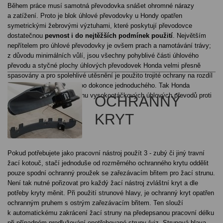
Během práce musí samotná převodovka snášet ohromné nárazy
a zatížení. Proto je blok úhlové převodovky u Hondy opatřen
symetrickými žebrovými výztuhami, které poskytují převodovce
dostatečnou
pevnost i do nejtěžších podmínek použití
. Největším
nepřítelem pro úhlové převodovky je ovšem prach a namotávání trávy;
z důvodu minimálních vůlí, jsou všechny pohyblivé části úhlového
převodu a styčné plochy úhlových převodovek Honda velmi přesně
spasovány a pro spolehlivé utěsnění je použito trojité ochrany na rozdíl
od běžného, dvojitého nebo dokonce jednoduchého. Tak Honda
zaručuje dokonalou ochranu vysokootáčkových úhlových převodů proti
OCHRANNÝ
prachu a namotané trávě.
KRYT
Pokud potřebujete jako pracovní nástroj použít 3 - zubý či jiný travní
žací kotouč, stačí jednoduše od rozměrného ochranného krytu oddělit
pouze spodní ochranný proužek se zařezávacím břitem pro žací strunu.
Není tak nutné pořizovat pro každý žací nástroj zvláštní kryt a dle
potřeby kryty měnit. Při použití strunové hlavy, je ochranný kryt opatřen
ochranným pruhem s ostrým zařezávacím břitem. Ten slouží
k automatickému zakrácení žací struny na předepsanou pracovní délku
při případném prodlužování opotřebované struny (viz. Strunová hlava