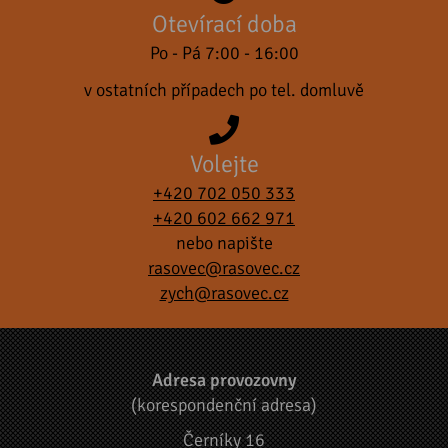
Otevírací doba
Po - Pá 7:00 - 16:00
v ostatních případech po tel. domluvě
Volejte
+420 702 050 333
+420 602 662 971
nebo napište
rasovec@rasovec.cz
zych@rasovec.cz
Adresa provozovny
(korespondenční adresa)
Černíky 16