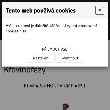
Tento web používá cookies
×
Vaše soukromí je důležité. Můžete si vybrat z nastavení
MENU
cookies níže.
Úvodní stránka
»
Prodej a servis stavebních strojů
PŘIJMOUT VŠE
»
HONDA zahradní a stavební technika
»
Zahradní technika
Nastavení
»
Křovinořezy
Odmítnout
Křovinořezy
Křovinořez HONDA UMK 425 L