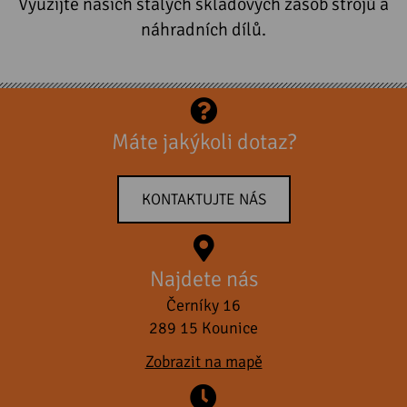
Využijte našich stálých skladových zásob strojů a
náhradních dílů.
Máte jakýkoli dotaz?
KONTAKTUJTE NÁS
Najdete nás
Černíky 16
289 15 Kounice
Zobrazit na mapě