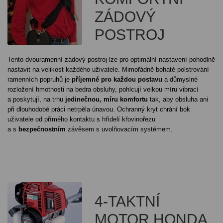
ZÁDOVÝ
POSTROJ
Tento dvouramenní zádový postroj lze pro optimální nastavení pohodlně
nastavit na velikost každého uživatele. Mimořádně bohaté polstrování
ramenních popruhů je
příjemné pro každou postavu
a důmyslné
rozložení hmotnosti na bedra obsluhy, pohlcují velkou míru vibrací
a poskytují, na trhu
jedinečnou, míru komfortu
tak, aby obsluha ani
při dlouhodobé práci netrpěla únavou. Ochranný kryt chrání bok
uživatele od přímého kontaktu s hřídelí křovinořezu
a s
bezpečnostním
závěsem s uvolňovacím systémem.
4-TAKTNÍ
MOTOR HONDA