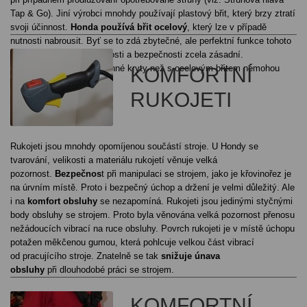
Tap & Go). Jiní výrobci mnohdy používají plastový břit, který brzy ztratí
svoji účinnost.
Honda používá břit ocelový
, který lze v případě
nutnosti nabrousit. Byť se to zdá zbytečné, ale perfektní funkce tohoto
břitu je z hlediska funkčnosti a bezpečnosti zcela zásadní.
Profesionálové jiné ochranné kryty než s ocelovým břitem nemohou
KOMFORTNÍ
použít.
RUKOJETI
Rukojeti jsou mnohdy opomíjenou součástí stroje. U Hondy se
tvarování, velikosti a materiálu rukojetí věnuje velká
pozornost.
Bezpečnos
t při manipulaci se strojem, jako je křovinořez je
na úrvním místě. Proto i bezpečný úchop a držení je velmi důležitý. Ale
i na
komfort obsluhy
se nezapomíná. Rukojeti jsou jedinými styčnými
body obsluhy se strojem. Proto byla věnována velká pozornost přenosu
nežádoucích vibrací na ruce obsluhy. Povrch rukojeti je v místě úchopu
potažen měkčenou gumou, která pohlcuje velkou část vibrací
od pracujícího stroje. Znatelně se tak
snižuje únava
obsluhy
při dlouhodobé práci se strojem.
KOMFORTNÍ