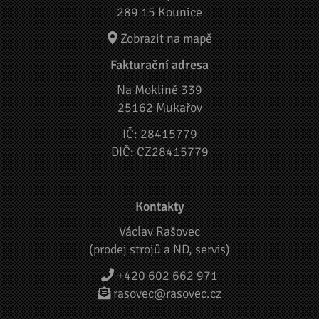
289 15 Kounice
Zobrazit na mapě
Fakturační adresa
Na Moklině 339
25162 Mukařov
IČ: 28415779
DIČ: CZ28415779
Kontakty
Václav Rašovec
(prodej strojů a ND, servis)
+420 602 662 971
rasovec@rasovec.cz