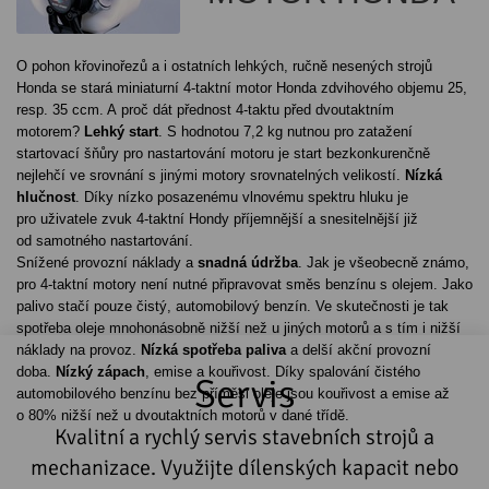
O pohon křovinořezů a i ostatních lehkých, ručně nesených strojů
Honda se stará miniaturní 4-taktní motor Honda zdvihového objemu 25,
resp. 35 ccm. A proč dát přednost 4-taktu před dvoutaktním
motorem?
Lehký start
. S hodnotou 7,2 kg nutnou pro zatažení
startovací šňůry pro nastartování motoru je start bezkonkurenčně
nejlehčí ve srovnání s jinými motory srovnatelných velikostí.
Nízká
hlučnost
. Díky nízko posazenému vlnovému spektru hluku je
pro uživatele zvuk 4-taktní Hondy příjemnější a snesitelnější již
od samotného nastartování.
Snížené provozní náklady a
snadná údržba
. Jak je všeobecně známo,
pro 4-taktní motory není nutné připravovat směs benzínu s olejem. Jako
palivo stačí pouze čistý, automobilový benzín. Ve skutečnosti je tak
spotřeba oleje mnohonásobně nižší než u jiných motorů a s tím i nižší
náklady na provoz.
Nízká spotřeba paliva
a delší akční provozní
doba.
Nízký zápach
, emise a kouřivost. Díky spalování čistého
Servis
automobilového benzínu bez příměsi oleje jsou kouřivost a emise až
o 80% nižší než u dvoutaktních motorů v dané třídě.
Kvalitní a rychlý servis stavebních strojů a
mechanizace. Využijte dílenských kapacit nebo