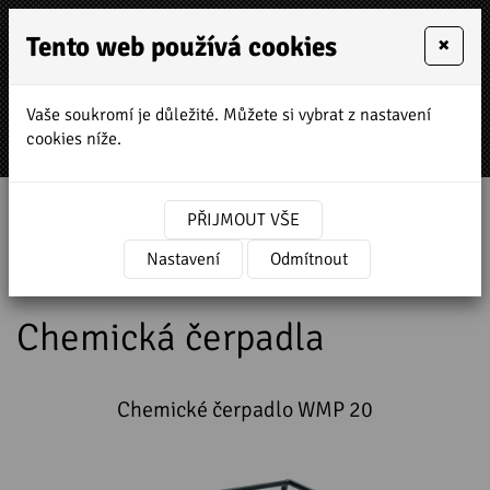
Tento web používá cookies
×
Vaše soukromí je důležité. Můžete si vybrat z nastavení
MENU
cookies níže.
Úvodní stránka
»
Prodej a servis stavebních strojů
PŘIJMOUT VŠE
»
HONDA zahradní a stavební technika
»
Motory
a čerpadla HONDA
Nastavení
»
Čerpadla
Odmítnout
»
Chemická
čerpadla
Chemická čerpadla
Chemické čerpadlo WMP 20