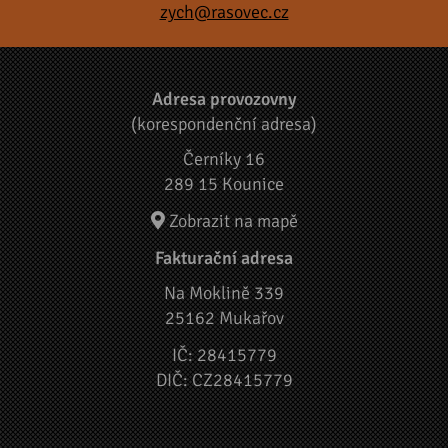
zych@rasovec.cz
Adresa provozovny
(korespondenční adresa)
Černíky 16
289 15 Kounice
Zobrazit na mapě
Fakturační adresa
Na Moklině 339
25162 Mukařov
IČ: 28415779
DIČ: CZ28415779